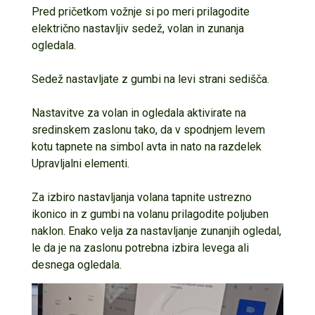
Pred pričetkom vožnje si po meri
prilagodite
električno nastavljiv
sedež,
volan in zunanja
ogledala
.
Sedež nastavljate z gumbi na levi strani sedišča.
Nastavitve za volan in ogledala aktivirate na
sredinskem
zaslonu
tako, da
v spodnjem levem
kotu
tapnete na simbol avta in nato na
razdelek
Uprav
ljaln
i
element
i
.
Za izbiro
nastavljanja
volana tapnite ustrezno
ikonico
in z gumbi na volanu prilagodite
poljuben
naklon. Enako velja za nastavljanje zunanjih ogledal,
le da je na zaslonu potrebna izbira levega ali
desnega ogledala.