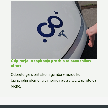
Odpiranje in zapiranje predala na sovoznikovi
strani
Odprete ga s pritiskom gumba
v
razdelku
Upravlja
l
ni elementi
v meniju
nastavitev
.
Z
a
prete
ga
ročno.