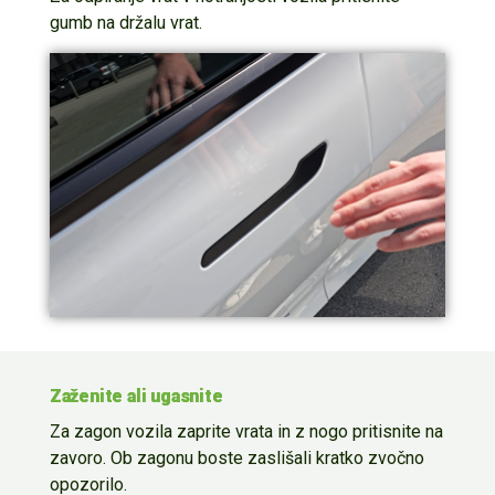
gumb na
držalu
vrat.
Zaženite ali ugasnite
Za zagon vozila zaprite vrata in z nogo pritisnite na
zavoro.
O
b
zagonu boste z
aslišali kratko zvočno
opozorilo
.