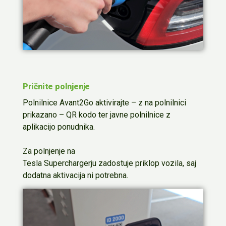
Pričnite polnjenje
Polnilnice Avant2Go aktivirajte
–
z na polnilnici
prikazano
–
QR kodo
ter
javne polnilnice z
aplikacijo ponudnika.
Za polnjenje na
Tesla
Supercharger
ju
zadostuje
priklop vozila
, saj
dodatna aktivacija ni potrebna
.