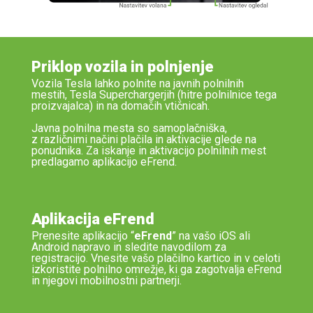
Priklop vozila in polnjenje
Vozila Tesla lahko
polnite
na
javnih polnilnih
mestih, Tesla
Supercharger
jih
(hitre polnilnice tega
proizvajalca)
in na domačih vtičnicah.
Javna polnilna mesta so samoplačniška
,
z
različnimi
načini plačila in aktivacije glede na
ponudnika.
Za iskanje in aktivacijo polnilnih mest
predlagamo aplikacijo
eFrend
.
Aplikacija eFrend
Prenesite aplikacijo “
eFrend
” na vašo iOS ali
Android napravo in sledite navodilom za
registracijo. Vnesite vašo plačilno kartico in v celoti
izkoristite polnilno omrežje, ki ga zagotvalja eFrend
in njegovi mobilnostni partnerji.