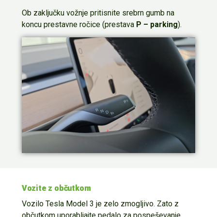
Ob zaključku vožnje pritisnite srebrn gumb na
koncu prestavne ročice (prestava
P – parking
).
Vozite z občutkom
Vozil
o
Tesla
Model 3
je zelo zmogljivo
.
Zato
z
občutkom
uporabljajte
p
edalo
za pospeševanje
.