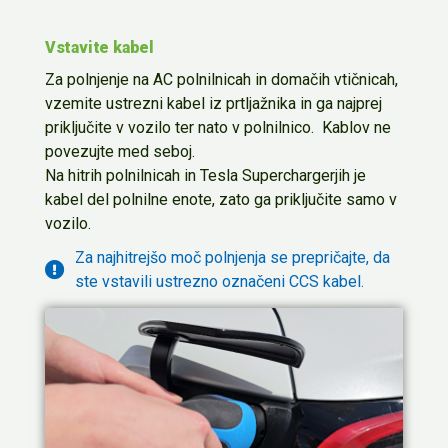
Vstavite kabel
Za
polnjenj
e
na AC polnilnicah in domačih vtičnicah,
vzemite ustrezni kabel iz prtljažnika in
ga najprej
priključite v vozilo ter nato v polnilnico.
Kablov ne
povezujte med seboj.
Na hitrih polnilnicah in Tesla
Supercharger
jih
je
kabel del polnilne enote, zato ga
priključite
samo v
vozilo.
Za najhitrejšo moč polnjenja se prepričajte, da
ste vstavili ustrezno označeni CCS kabel.