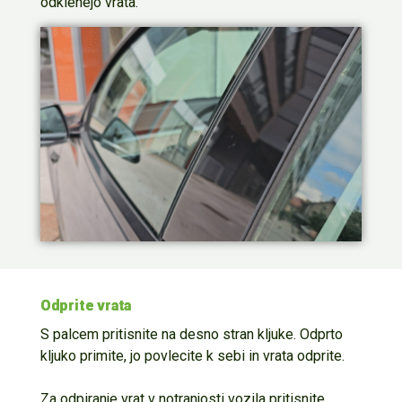
odklenejo vrata.
Odprite vrata
S palcem pritisnite na desno stran kljuke
. Odprto
kljuko
primite, jo
povlecite
k sebi
in vrata
odprite
.
Za odpiranje vrat v notranjosti vozila pritisnite