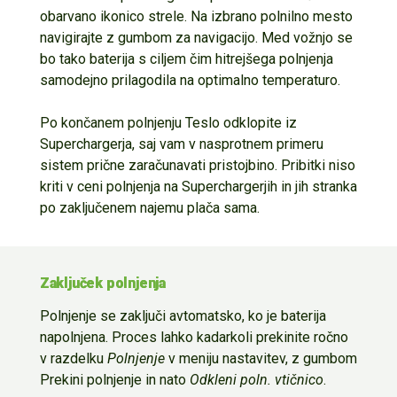
obarvano
ikonico
strele.
Na izbrano polnilno mesto
navigirajte
z gumbom za navigacijo. Med vožnjo se
bo tako baterija
s ciljem čim hitrejšega polnjenja
samodejno prilagodila na optimalno temperaturo.
Po končanem polnjenju Teslo odklopite iz
S
upercharger
j
a
,
saj vam v nasprotnem primeru
sistem prične zaračunavati
pristojbino
.
Pribitki niso
kriti v ceni polnjenja na
Su
perchargerjih
i
n jih stranka
po zaključenem najemu
plača sama.
Zaključek polnjenja
Polnjenje se zaključi avtomatsko, ko je baterija
napolnjena. Proces lahko
kadarkoli
prekinite ročno
v
razdelku
Polnjenje
v
m
eniju nastavitev
,
z gumbom
Prekini polnjenje
in nato
Odkleni poln. vtičnico
.