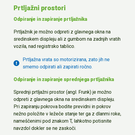
Prtljažni prostori
Odpiranje in zapiranje prtljažnika
Prtljažnik je možno odpreti
z glavnega okna na
sredinskem displeju ali z gumbom na zadnjih vratih
vozila
, nad registrsko tablico
.
Prtljažna vrata so motorizirana, zato jih ne
smemo odpirati ali zapirati ročno.
Odpiranje in zapiranje sprednjega prtljažnika
Sprednji prtljažni prostor (angl.
Frunk
) je možno
odpreti z glavnega
okna na sredinskem displeju.
Pri zapiranju pokrova bodite previdni in pokrov
nežno pol
o
žite v ležeče
stanje
ter ga z dlanmi roke
,
nameščenimi pod znakom T, lahkotno
potisnite
navzdol dokler se ne zaskoči.