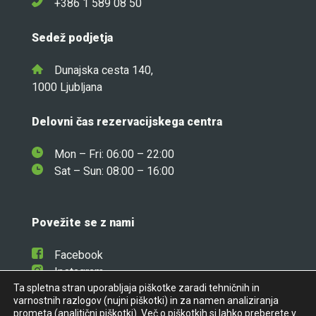
+386 1 589 08 50
Sedež podjetja
Dunajska cesta 140,
1000 Ljubljana
Delovni čas rezervacijskega centra
Mon – Fri: 06:00 – 22:00
Sat – Sun: 08:00 – 16:00
Povežite se z nami
Facebook
Instagram
Ta spletna stran uporabljaja piškotke zaradi tehničnih in
Linkedin
varnostnih razlogov (nujni piškotki) in za namen analiziranja
prometa (analitični piškotki). Več o piškotkih si lahko preberete v