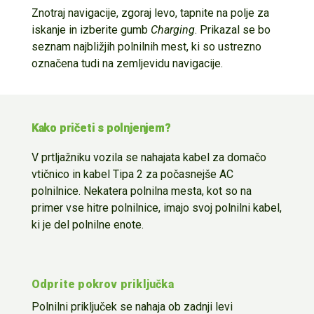
Znotraj navigacije, zgoraj levo, tapnite na polje za
iskanje in izberite gumb
Charging
.
Prikazal se bo
seznam najbližjih polnilnih mest, ki so ustrezno
označena tudi na zemljevidu navigacije.
Kako pričeti s polnjenjem?
V prtljažniku vozila se nahajata
kabel
za domačo
vtičnico in kabel T
ipa
2 za poč
asnejše
AC
polnilnice
. Nekatera polnilna mesta, kot so na
primer vse hitre polnilnice, imajo svoj
polnilni kabel,
ki je del polnilne enote.
Odprite pokrov priključka
Polnilni priključek se nahaja ob zadnji levi