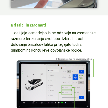
Brisalci in žarometi
… delujejo samodejno
in se odzivajo na vremenske
razmere ter
zunanjo
svetl
obo
.
Izbiro hitrosti
delovanja brisalcev lahko prilagajate
tudi
z
gumbom na koncu leve
obvolanske
ročice.